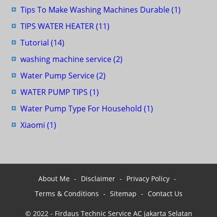
Tips To Make Washing Machines Durable
(1)
TIPS WATER HEATER
(11)
Tutorial
(14)
washing machine service
(2)
Water Pump Service
(2)
WATER PUMP TIPS
(1)
Water Pump Type For Household
(1)
Xiaomi
(1)
About Me
Disclaimer
Privacy Policy
Terms & Conditions
Sitemap
Contact Us
© 2022 -
Firdaus Technic Service AC jakarta Selatan