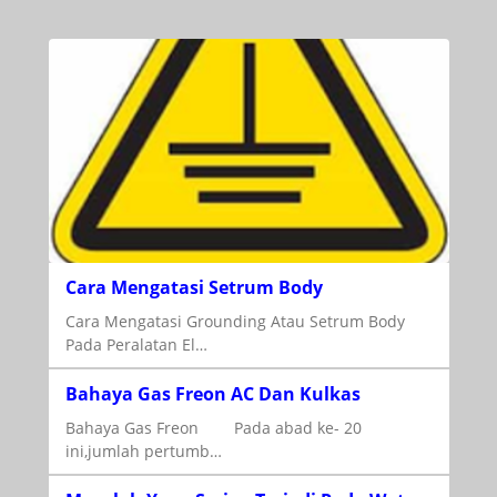
Cara Mengatasi Setrum Body
Cara Mengatasi Grounding Atau Setrum Body
Pada Peralatan El…
Bahaya Gas Freon AC Dan Kulkas
Bahaya Gas Freon Pada abad ke- 20
ini,jumlah pertumb…