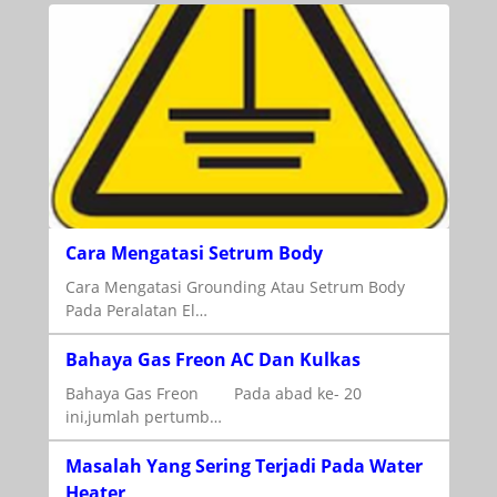
Cara Mengatasi Setrum Body
Cara Mengatasi Grounding Atau Setrum Body
Pada Peralatan El…
Bahaya Gas Freon AC Dan Kulkas
Bahaya Gas Freon Pada abad ke- 20
ini,jumlah pertumb…
Masalah Yang Sering Terjadi Pada Water
Heater