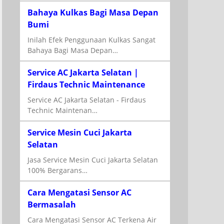
Bahaya Kulkas Bagi Masa Depan
Bumi
Inilah Efek Penggunaan Kulkas Sangat
Bahaya Bagi Masa Depan…
Service AC Jakarta Selatan |
Firdaus Technic Maintenance
Service AC Jakarta Selatan - Firdaus
Technic Maintenan…
Service Mesin Cuci Jakarta
Selatan
Jasa Service Mesin Cuci Jakarta Selatan
100% Bergarans…
Cara Mengatasi Sensor AC
Bermasalah
Cara Mengatasi Sensor AC Terkena Air