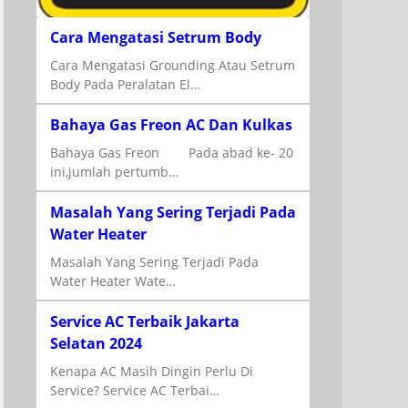
Cara Mengatasi Setrum Body
Cara Mengatasi Grounding Atau Setrum
Body Pada Peralatan El…
Bahaya Gas Freon AC Dan Kulkas
Bahaya Gas Freon Pada abad ke- 20
ini,jumlah pertumb…
Masalah Yang Sering Terjadi Pada
Water Heater
Masalah Yang Sering Terjadi Pada
Water Heater Wate…
Service AC Terbaik Jakarta
Selatan 2024
Kenapa AC Masih Dingin Perlu Di
Service? Service AC Terbai…