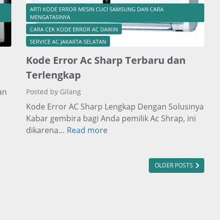
ARTI KODE ERROR MESIN CUCI SAMSUNG DAN CARA
MENGATASINYA
CARA CEK KODE ERROR AC DAIKIN
SERVICE AC JAKARTA SELATAN
Kode Error Ac Sharp Terbaru dan
Terlengkap
an
Posted by Gilang
Kode Error AC Sharp Lengkap Dengan Solusinya
Kabar gembira bagi Anda pemilik Ac Shrap, ini
dikarena…
Read more
K
o
d
e
OLDER POSTS
E
r
r
o