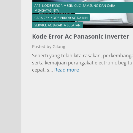
ARTI KODE ERROR MESIN CUCI SAMSUNG DAN CARA
MENGATASINYA
CARA CEK KODE ERROR AC DAIKIN
SERVICE AC JAKARTA SELATAN
Kode Error Ac Panasonic Inverter
Posted by Gilang
Seperti yang telah kita rasakan, perkembang
serta kemajuan perangakat electronic begitu
cepat, s…
Read more
K
o
d
e
E
r
r
o
r