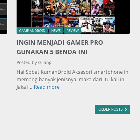
p
s
P
e
GAME ANDROID
NEWS
REVIEW
l
a
INGIN MENJADI GAMER PRO
p
GUNAKAN 5 BENDA INI
o
Posted by Gilang
r
K
Hai Sobat KumanDroid Aksesori smartphone ini
e
memang banyak jenisnya. maka dari itu kali ini
c
Jaka i…
Read more
I
u
N
r
G
a
I
OLDER POSTS
n
N
g
M
a
E
n
N