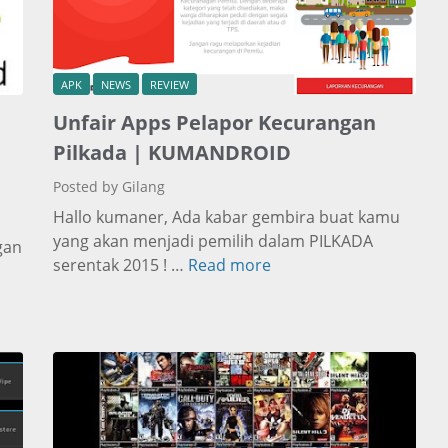
APK
NEWS
REVIEW
Unfair Apps Pelapor Kecurangan
Pilkada | KUMANDROID
Posted by Gilang
Hallo kumaner, Ada kabar gembira buat kamu
yang akan menjadi pemilih dalam PILKADA
gan
serentak 2015 ! …
Read more
U
n
f
a
i
r
A
p