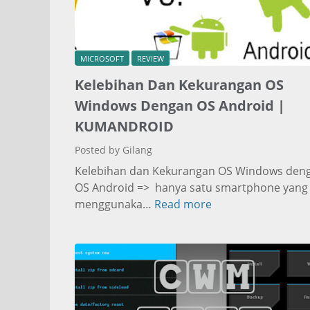
MICROSOFT
REVIEW
Kelebihan Dan Kekurangan OS
Windows Dengan OS Android |
KUMANDROID
Posted by Gilang
Kelebihan dan Kekurangan OS Windows den
OS Android => hanya satu smartphone yang
menggunaka…
Read more
K
e
l
e
b
i
h