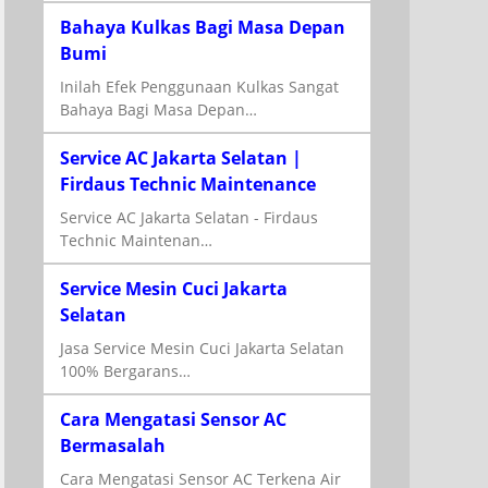
Bahaya Kulkas Bagi Masa Depan
Bumi
Inilah Efek Penggunaan Kulkas Sangat
Bahaya Bagi Masa Depan…
Service AC Jakarta Selatan |
Firdaus Technic Maintenance
Service AC Jakarta Selatan - Firdaus
Technic Maintenan…
Service Mesin Cuci Jakarta
Selatan
Jasa Service Mesin Cuci Jakarta Selatan
100% Bergarans…
Cara Mengatasi Sensor AC
Bermasalah
Cara Mengatasi Sensor AC Terkena Air