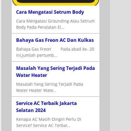
Cara Mengatasi Setrum Body
Cara Mengatasi Grounding Atau Setrum
Body Pada Peralatan El…
Bahaya Gas Freon AC Dan Kulkas
Bahaya Gas Freon Pada abad ke- 20
ini,jumlah pertumb…
Masalah Yang Sering Terjadi Pada
Water Heater
Masalah Yang Sering Terjadi Pada
Water Heater Wate…
Service AC Terbaik Jakarta
Selatan 2024
Kenapa AC Masih Dingin Perlu Di
Service? Service AC Terbai…