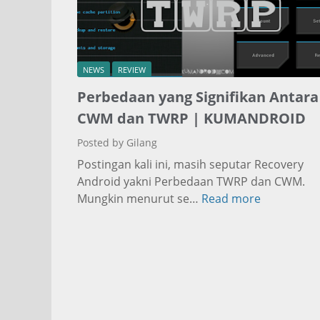
a
n
D
a
NEWS
REVIEW
n
Perbedaan yang Signifikan Antara
K
e
CWM dan TWRP | KUMANDROID
k
Posted by Gilang
u
Postingan kali ini, masih seputar Recovery
r
Android yakni Perbedaan TWRP dan CWM.
a
Mungkin menurut se…
Read more
P
n
e
g
r
a
b
n
e
O
d
S
a
W
a