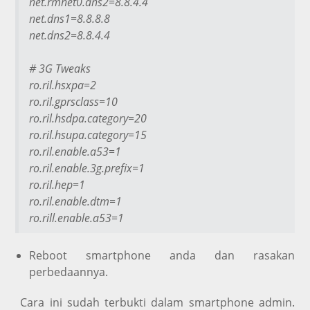
net.rmnet0.dns2=8.8.4.4
net.dns1=8.8.8.8
net.dns2=8.8.4.4
# 3G Tweaks
ro.ril.hsxpa=2
ro.ril.gprsclass=10
ro.ril.hsdpa.category=20
ro.ril.hsupa.category=15
ro.ril.enable.a53=1
ro.ril.enable.3g.prefix=1
ro.ril.hep=1
ro.ril.enable.dtm=1
ro.rill.enable.a53=1
Reboot smartphone anda dan rasakan
perbedaannya.
Cara ini sudah terbukti dalam smartphone admin.